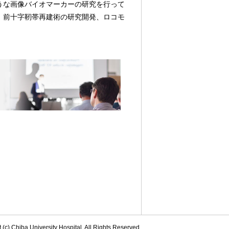
うな画像バイオマーカーの研究を行って
、前十字靭帯再建術の研究開発、ロコモ
 (c) Chiba University Hospital. All Rights Reserved.