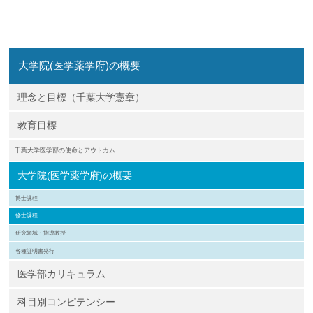
企業の方
大学院志望の方
医学部志望の方
卒業生の方
在学生・教員の方
お問い合わせ
交通アクセス
大学院(医学薬学府)の概要
理念と目標（千葉大学憲章）
教育目標
千葉大学医学部の使命とアウトカム
大学院(医学薬学府)の概要
博士課程
修士課程
研究領域・指導教授
各種証明書発行
医学部カリキュラム
科目別コンピテンシー