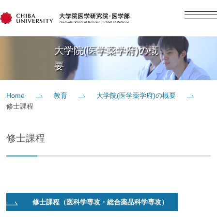
English
日本語
大学院(医学薬学府)の概
Home
要
概要
Home
教育
大学院(医学薬学府)の概要
修士課程
教育
修士課程
研究
入学案内
修士課程（医科学専攻・総合薬品科学専攻）
社会貢献