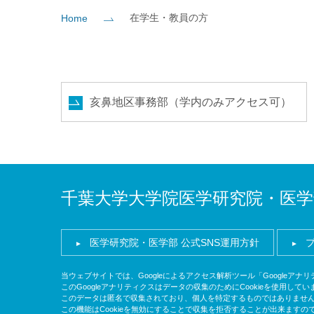
在学生・教員の方
Home
社会貢献
企業の方
大学院志望の方
医学部志望の方
卒業生の方
在学生・教員の方
お問い
亥鼻地区事務部（学内のみアクセス可）
千葉大学大学院医学研究院・医学
医学研究院・医学部 公式SNS運用方針
当ウェブサイトでは、Googleによるアクセス解析ツール「Googleア
このGoogleアナリティクスはデータの収集のためにCookieを使用してい
このデータは匿名で収集されており、個人を特定するものではありませ
この機能はCookieを無効にすることで収集を拒否することが出来ます