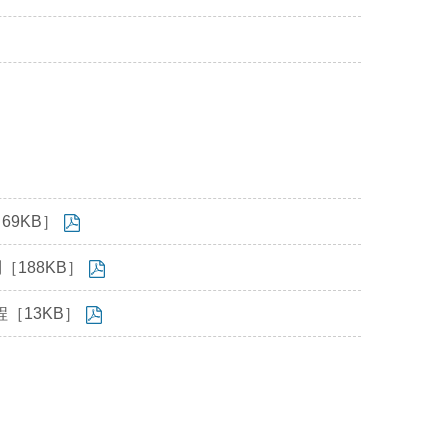
9KB］
188KB］
［13KB］