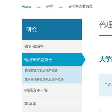
倫理審査委員会
Home
研究
社会貢献
企業の方
大学院志望の方
医学部志望の方
卒業生の方
在学生・教員の方
お問い
倫
研究
研究領域等
大学
倫理審査委員会
倫理審査委員会議事概要
生命倫理審査委員会議事概要
こ
寄附講座一覧
業績集