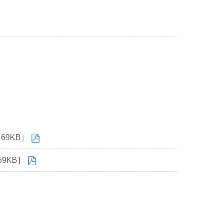
9KB］
9KB］