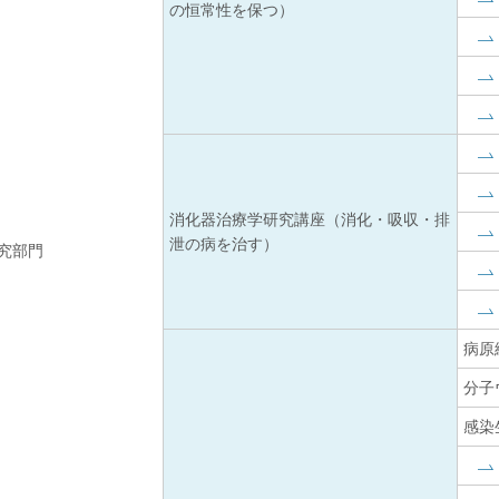
の恒常性を保つ）
消化器治療学研究講座（消化・吸収・排
泄の病を治す）
究部門
病原
分子
感染