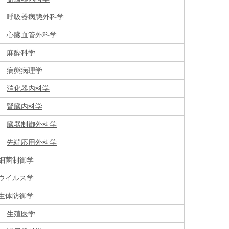
呼吸器病態外科学
心臓血管外科学
麻酔科学
病態病理学
消化器内科学
腎臓内科学
臓器制御外科学
先端応用外科学
細菌制御学
ウイルス学
生体防御学
生殖医学