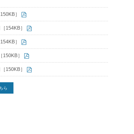
50KB］
［154KB］
54KB］
150KB］
［150KB］
ちら