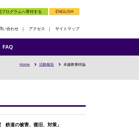
院プログラムへ寄付する
ENGLISH
問い合わせ
アクセス
サイトマップ
FAQ
Home
活動報告
卓越教養特論
震 鉄道の被害、復旧、対策」