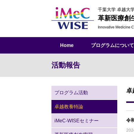
千葉大学 卓越大
革新医療創
Innovative Medicine
C
Home
プログラムについて
活動報告
卓
プログラム活動
卓越教養特論
令
iMeC-WISEセミナー
20