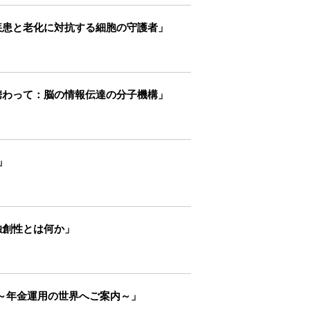
疾患と老化に対抗する細胞の守護者」
携わって：脳の情報伝達の分子機構」
」
独創性とは何か」
に？～年金運用の世界へご案内～」