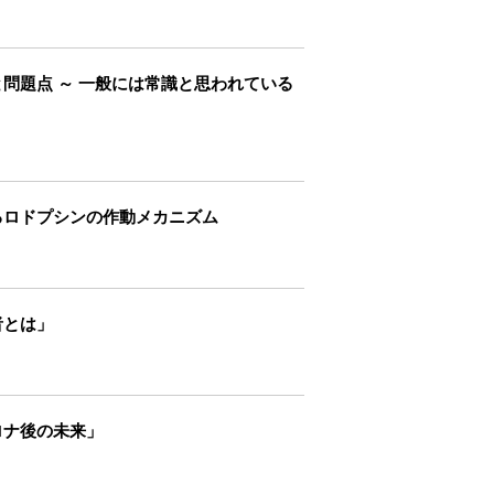
と問題点 ～ 一般には常識と思われている
るロドプシンの作動メカニズム
者とは」
ロナ後の未来」