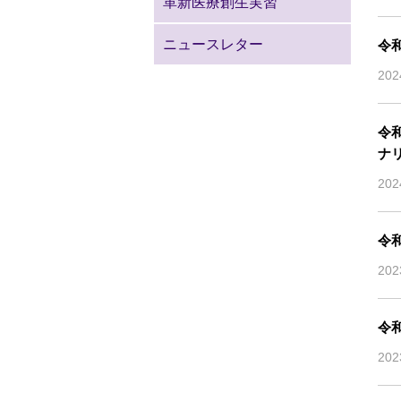
革新医療創生実習
ニュースレター
令
20
令和
ナリ
20
令
20
令
20