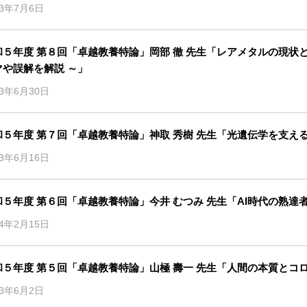
23年7月6日
和５年度 第８回「卓越教養特論」岡部 徹 先生「レアメタルの現状
マや誤解を解説 ～」
23年6月30日
和５年度 第７回「卓越教養特論」神取 秀樹 先生「光遺伝学を支え
23年6月16日
和５年度 第６回「卓越教養特論」今井 むつみ 先生「AI時代の熟達
24年2月15日
和５年度 第５回「卓越教養特論」山極 壽一 先生「人間の本質とコ
23年6月2日