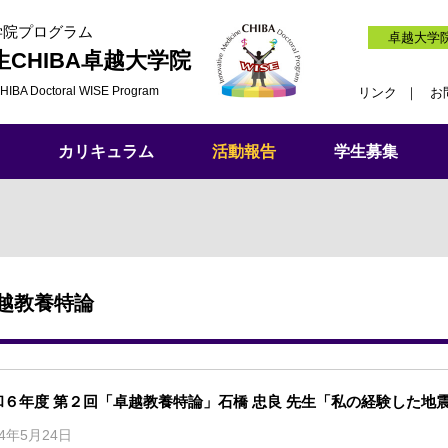
学院プログラム
卓越大学
生
CHIBA卓越大学院
HIBA Doctoral WISE Program
リンク
お
カリキュラム
活動報告
学生募集
越教養特論
和６年度 第２回「卓越教養特論」石橋 忠良 先生「私の経験した地
24年5月24日