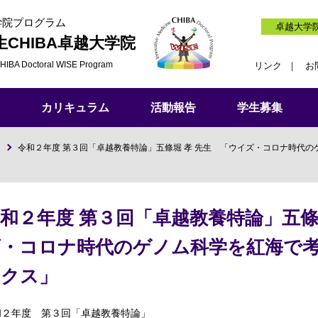
学院プログラム
卓越大学
生
CHIBA卓越大学院
HIBA Doctoral WISE Program
リンク
お
カリキュラム
活動報告
学生募集
令和２年度 第３回「卓越教養特論」五條堀 孝 先生 「ウイズ・コロナ時代の
和２年度 第３回「卓越教養特論」五條
・コロナ時代のゲノム科学を紅海で考
リクス」
和２年度 第３回「卓越教養特論」