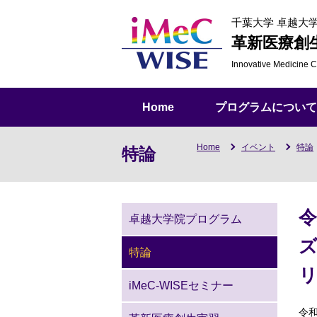
千葉大学 卓越大
革新医療創
Innovative Medicine
C
Home
プログラムについて
Home
イベント
特論
特論
令
卓越大学院プログラム
ズ
特論
iMeC-WISEセミナー
令