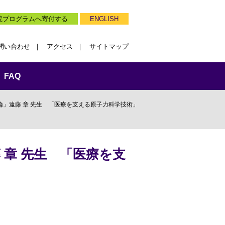
院プログラムへ寄付する
ENGLISH
問い合わせ
アクセス
サイトマップ
FAQ
論」遠藤 章 先生 「医療を支える原子力科学技術」
 章 先生 「医療を支