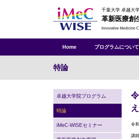
千葉大学 卓越大
革新医療創
Innovative Medicine
C
Home
プログラムについて
特論
令
卓越大学院プログラム
特論
令
iMeC-WISEセミナー
講師