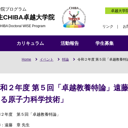
学院プログラム
卓越大学
生
CHIBA卓越大学院
HIBA Doctoral WISE Program
リンク
お
カリキュラム
活動報告
学生募集
Home
イベント
特論
令和２年度 第５回「卓越教養特
和２年度 第５回「卓越教養特論」遠藤
える原子力科学技術」
和２年度 第５回「卓越教養特論」
：遠藤 章 先生