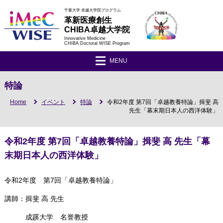
千葉大学 卓越大学院プログラム
革新医療創生
CHIBA卓越大学院
Innovative Medicine
CHIBA Doctoral WISE Program
MENU
特論
Home
イベント
特論
令和2年度 第7回「卓越教養特論」揖斐 高
先生「幕末期日本人の西洋体験」
令和2年度 第7回「卓越教養特論」揖斐 高 先生「幕
末期日本人の西洋体験」
令和2年度 第7回「卓越教養特論」
講師：揖斐 高 先生
成蹊大学 名誉教授