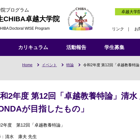
学院プログラム
卓越大学
生
CHIBA卓越大学院
HIBA Doctoral WISE Program
リンク
お
カリキュラム
活動報告
学生募集
Home
イベント
特論
令和2年度 第12回「卓越教養特論
和2年度 第12回「卓越教養特論」清水
ONDAが目指したもの」
和2年度 第12回「卓越教養特論」
師：清水 康夫 先生