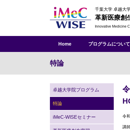
千葉大学 卓越大
革新医療創
Innovative Medicine
C
Home
プログラムについて
特論
令
卓越大学院プログラム
H
特論
令
iMeC-WISEセミナー
講