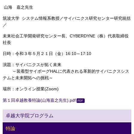
山海 嘉之先生
筑波大学 システム情報系教授／サイバニクス研究センター研究統括
／
未来社会工学開発研究センター長、CYBERDYNE（株）代表取締役
社長
日時：令和３年５月２１日（金）16:10～17:10
演題：サイバニクスが拓く未来
～装着型サイボーグHALに代表される革新的サイバニクスシス
テムと未来開拓への挑戦～
場所：オンライン授業(Zoom)
第１回卓越教養特論(山海嘉之先生).
pdf
卓越大学院プログラム
特論