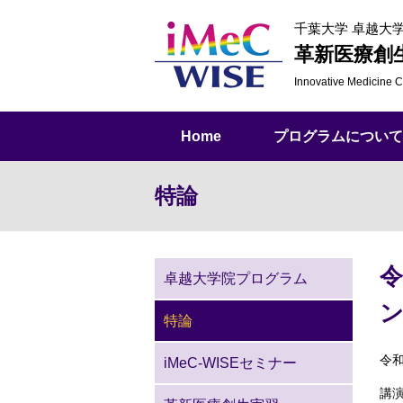
千葉大学 卓越大
革新医療創
Innovative Medicine
C
Home
プログラムについて
特論
令
卓越大学院プログラム
ン
特論
令
iMeC-WISEセミナー
講演