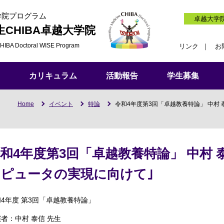
学院プログラム
卓越大学
生
CHIBA卓越大学院
HIBA Doctoral WISE Program
リンク
お
カリキュラム
活動報告
学生募集
Home
イベント
特論
令和4年度第3回「卓越教養特論」 中村 
和4年度第3回「卓越教養特論」 中村 
ピュータの実現に向けて｣
和4年度 第3回「卓越教養特論」
者：中村 泰信 先生