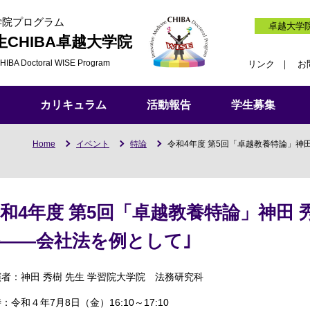
学院プログラム
卓越大学
生
CHIBA卓越大学院
HIBA Doctoral WISE Program
リンク
お
カリキュラム
活動報告
学生募集
Home
イベント
特論
令和4年度 第5回「卓越教養特論」神田
和4年度 第5回「卓越教養特論」神田 
――会社法を例として｣
者：神田 秀樹 先生 学習院大学院 法務研究科
：令和４年7月8日（金）16:10～17:10