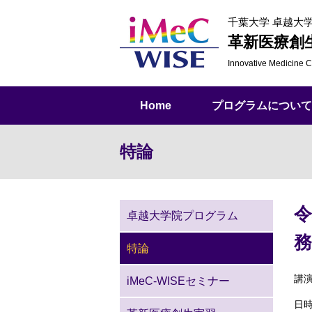
千葉大学 卓越大
革新医療創
Innovative Medicine
C
Home
プログラムについて
特論
令
卓越大学院プログラム
務
特論
講演
iMeC-WISEセミナー
日時