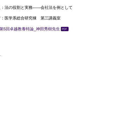
題：法の役割と実務――会社法を例として
所：医学系総合研究棟 第三講義室
第5回卓越教養特論_神田秀樹先生
.