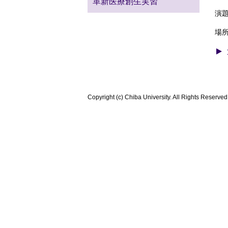
革新医療創生実習
演
場
Copyright (c) Chiba University. All Rights Reserved