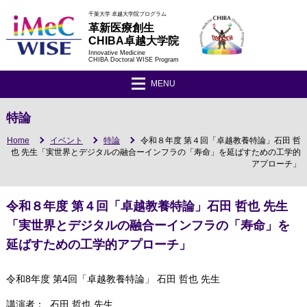
千葉大学 卓越大学院プログラム
革新医療創生
CHIBA卓越大学院
Innovative Medicine
CHIBA Doctoral WISE Program
MENU
特論
Home
イベント
特論
令和８年度 第４回「卓越教養特論」石田 哲
也 先生「実世界とデジタルの融合ーインフラの「寿命」を延ばすための工学的
アプローチ」
令和８年度 第４回「卓越教養特論」石田 哲也 先生
「実世界とデジタルの融合ーインフラの「寿命」を
延ばすための工学的アプローチ」
令和8年度 第4回「卓越教養特論」
石田 哲也
先生
講演者：
石田 哲也
先生