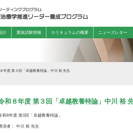
紹介
選抜試験情報
カリキュラムの概要
ニューズレター
８年度 第３回「卓越教養特論」中川 裕 先生
令和８年度 第３回「卓越教養特論」中川 裕 
令和8年度 第3回「卓越教養特論」
講演者： 中川 裕 先生