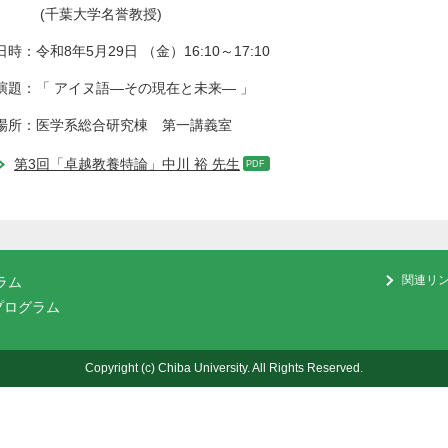
(千葉大学名誉教授)
日時：令和8年5月29日 （金）16:10～17:10
演題：「 アイヌ語―その現在と未来― 」
場所：医学系総合研究棟 第一講義室
第3回「卓越教養特論」中川 裕 先生
関連リ
ラム
プログラム
Copyright (c) Chiba University. All Rights Reserved.