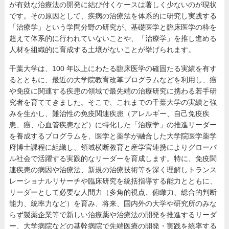
が有効な治療法の開発に結び付くケースは著しく少ないのが現状
です。その原因として、疾病の治療法を体系的に研究し実践する
「治療学」という学問分野の研究が、基礎医学と臨床医学の枠を
超えて体系的に行われていないことや、「治療学」を推し進める
人材を組織的に育成する土壌がないことが挙げられます。
千葉大学は、100 年以上にわたる臨床医学の確固たる実績を有す
るとともに、最近の大学院教育改革プログラムなどを利用し、癌
や免疫に関連する疾患の領域で最先端の治療研究に携わる若手研
究者を育ててきました。そこで、これまでの千葉大学の実績と強
みを生かし、難治性の免疫関連疾患（アレルギー、自己免疫疾
患、癌、心血管疾患など）に特化した「治療学」の推進リーダー
を養成するプログラムを、医学と薬学が融合した大学院医学薬学
府博士課程に組織し、領域横断教育と産学官連携によりグローバ
ル社会で活躍する実践的なリーダーを育成します。特に、免疫関
連疾患の病因や治療法、新規の治療技術等を深く理解しトランス
レーショナルリサーチや臨床研究を統括指導する能力とともに、
リーダーとして必要な人間力（多角的視点、俯瞰力、総合的判断
能力、統率力など）を育み、将来、国内外の大学や研究所のみな
らず製薬企業等で新しい治療薬や治療法の開発を推進するリーダ
ー、大学病院などの基幹病院で先端医療の開発・実践を統率する