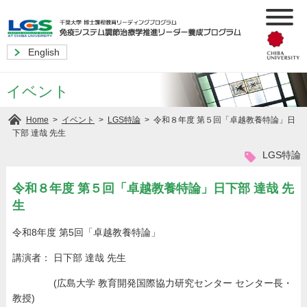
English
イベント
>
>
>
令和８年度 第５回「卓越教養特論」日
Home
イベント
LGS特論
下部 達哉 先生
LGS特論
令和８年度 第５回「卓越教養特論」日下部 達哉 先
生
令和8年度 第5回「卓越教養特論」
講演者： 日下部 達哉 先生
(広島大学 教育開発国際協力研究センター センター長・
教授)