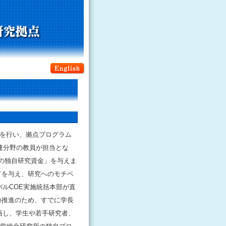
援を行い、拠点プログラム
連分野の教員が担当とな
の独自研究資金」を与えま
ドを与え、研究へのモチベ
バルCOE実施統括本部が直
の推進のため、すでに学長
参画し、学生や若手研究者、