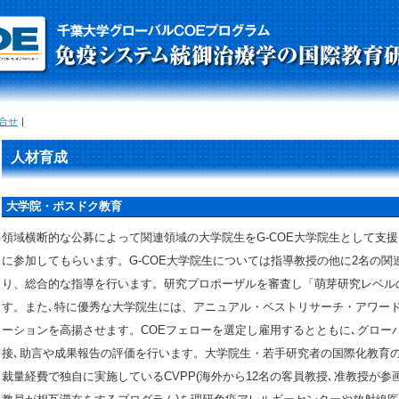
合せ
｜
人材育成
大学院・ポスドク教育
領域横断的な公募によって関連領域の大学院生をG-COE大学院生として支
に参加してもらいます。G-COE大学院生については指導教授の他に2名の関
り、総合的な指導を行います。研究プロポーザルを審査し「萌芽研究レベル
す。また､特に優秀な大学院生には、アニュアル・ベストリサーチ・アワー
ーションを高揚させます。COEフェローを選定し雇用するとともに､グロー
接､助言や成果報告の評価を行います。大学院生・若手研究者の国際化教育
裁量経費で独自に実施しているCVPP(海外から12名の客員教授､准教授が