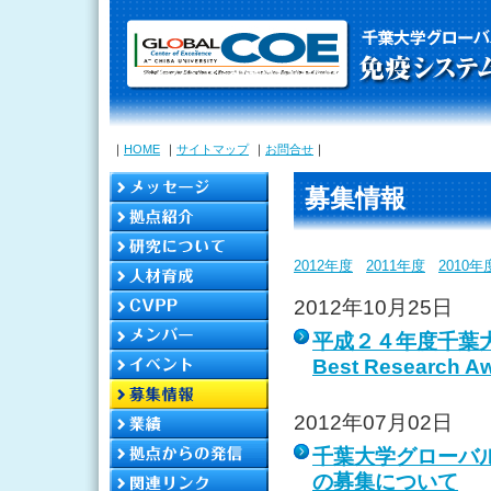
｜
HOME
｜
サイトマップ
｜
お問合せ
｜
募集情報
2012年度
2011年度
2010年
2012年10月25日
平成２４年度千葉大
Best Researc
2012年07月02日
千葉大学グローバル
の募集について