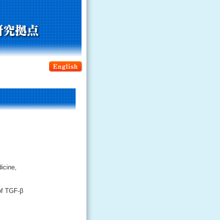
icine,
of TGF-β