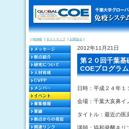
｜
HOME
｜
サイトマップ
｜
お問合せ
｜
2012年11月21日
第２０回千葉基
COEプログラ
日時：平成２４年１
会場：千葉大亥鼻イ
タイトル：最近の医
講師：協和発酵キリ