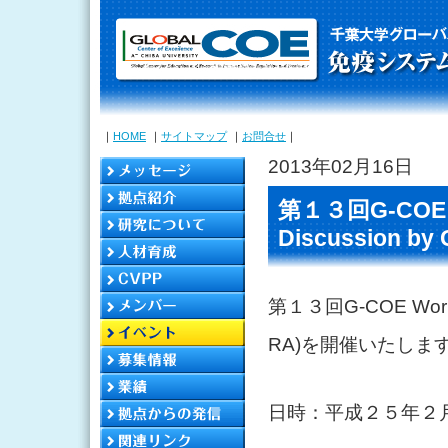
｜
HOME
｜
サイトマップ
｜
お問合せ
｜
2013年02月16日
第１３回G-COE Wo
Discussion by
第１３回G-COE Worksho
RA)を開催いたしま
日時：平成２５年２