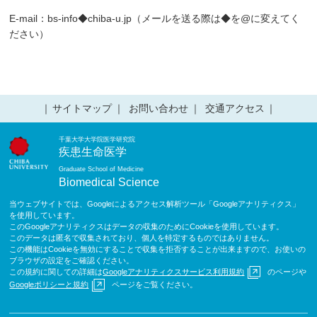
E-mail：bs-info◆chiba-u.jp（メールを送る際は◆を@に変えてく
ださい）
サイトマップ
お問い合わせ
交通アクセス
千葉大学大学院医学研究院
疾患生命医学
Graduate School of Medicine
Biomedical Science
当ウェブサイトでは、Googleによるアクセス解析ツール「Googleアナリティクス」
を使用しています。
このGoogleアナリティクスはデータの収集のためにCookieを使用しています。
このデータは匿名で収集されており、個人を特定するものではありません。
この機能はCookieを無効にすることで収集を拒否することが出来ますので、お使いの
ブラウザの設定をご確認ください。
この規約に関しての詳細は
Googleアナリティクスサービス利用規約
のページや
Googleポリシーと規約
ページをご覧ください。